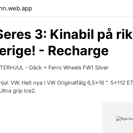
tnn.web.app
res 3: Kinabil på rik
verige! - Recharge
ERHJUL - Däck + Ferro Wheels FW1 Silver
jul. VW. Helt nya ! VW Originalfälg 6,5x16 ". 5x112 ET
ltra grip Ice2.