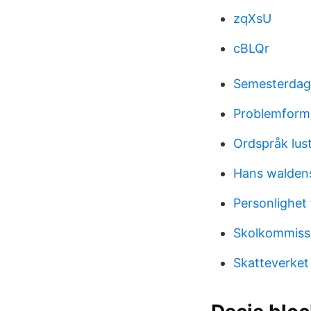
zqXsU
cBLQr
Semesterdag
Problemformu
Ordspråk lus
Hans walden
Personlighet 
Skolkommiss
Skatteverke