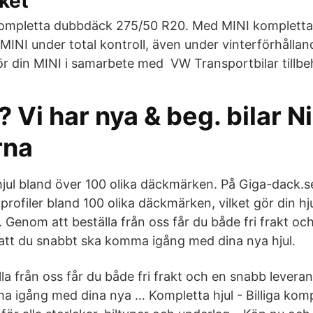
ket
mpletta dubbdäck 275/50 R20. Med MINI kompletta v
 MINI under total kontroll, även under vinterförhållan
r din MINI i samarbete med VW Transportbilar tillbeh
? Vi har nya & beg. bilar N
rna
hjul bland över 100 olika däckmärken. På Giga-dack.se
rofiler bland 100 olika däckmärken, vilket gör din hj
 Genom att beställa från oss får du både fri frakt o
r att du snabbt ska komma igång med dina nya hjul.
a från oss får du både fri frakt och en snabb leverans,
 igång med dina nya … Kompletta hjul - Billiga komple