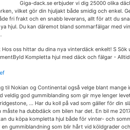
Giga-dack.se erbjuder vi dig 25000 olika däc
ken, vilket gör din hjuljakt både smidig och enkel. G
åde fri frakt och en snabb leverans, allt för att du 
ya hjul. Du kan däremot bland sommarfälgar med vin
.
k Hos oss hittar du dina nya vinterdäck enkelt! S Sök 
entById Kompletta hjul med däck och fälgar - Alltid f
ef
egg til Nokian og Continental også velge blant mange 
d veldig god gummiblanding som gir mye lenger leve
Bridgestone, … Har du koll på vad som gäller för din 
n måste ha dubbdäck om bilen har det. En bil me 20
n du köpa kompletta hjul både för vinter- och som
en gummiblandning som blir hårt vid köldgrader och