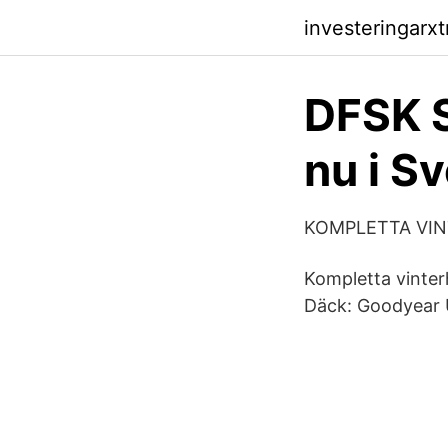
investeringarx
DFSK Se
nu i S
KOMPLETTA VINT
Kompletta vinterh
Däck: Goodyear U