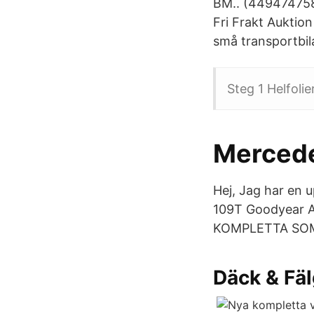
BM.. (449474758) 
Fri Frakt Auktion
små transportbila
Steg 1 Helfolie
Merced
Hej, Jag har en u
109T Goodyear A
KOMPLETTA SOM
Däck & Fäl