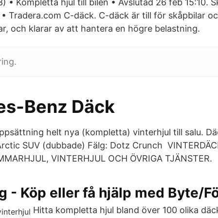
• Kompletta hjul till bilen • Avslutad 26 feb 15:10. 
 • Tradera.com C-däck. C-däck är till för skåpbilar o
r, och klarar av att hantera en högre belastning.
ring.
es-Benz Däck
ppsättning helt nya (kompletta) vinterhjul till salu. 
rctic SUV (dubbade) Fälg: Dotz Crunch VINTERDÄC
MARHJUL, VINTERHJUL OCH ÖVRIGA TJÄNSTER.
g - Köp eller få hjälp med Byte/F
Hitta kompletta hjul bland över 100 olika dä