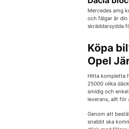
Dacia bloc
Mercedes amg ko
och fälgar är din
skräddarsydda fö
Köpa bil
Opel Jä
Hitta kompletta 
25000 olika däckp
smidig och enkel.
leverans, allt fö
Genom att beställ
snabbt ska komma