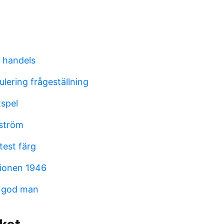
 handels
lering frågeställning
tspel
ström
test färg
ionen 1946
t god man