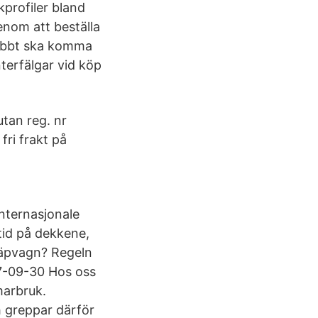
kprofiler bland
enom att beställa
snabbt ska komma
terfälgar vid köp
utan reg. nr
ri frakt på
internasjonale
tid på dekkene,
släpvagn? Regeln
17-09-30 Hos oss
marbruk.
 greppar därför