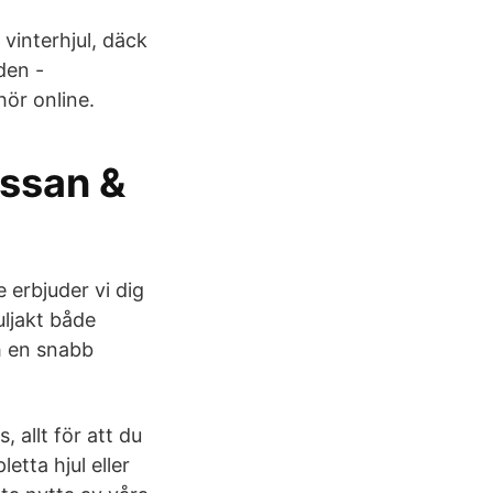
interhjul, däck
den -
ör online.
issan &
 erbjuder vi dig
uljakt både
ch en snabb
 allt för att du
tta hjul eller