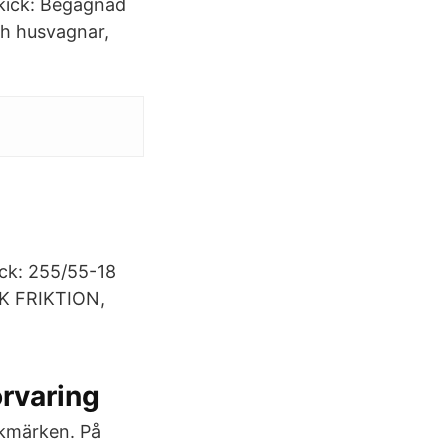
Skick: Begagnad
ch husvagnar,
Däck: 255/55-18
K FRIKTION,
örvaring
ckmärken. På