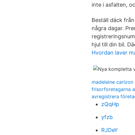
inte i asfalten, o
Beställ däck frå
några dagar. Prem
registreringsnumm
hjul till din bil.
Hvordan laver m
madeleine carlzon
frisorforetagarna a
avregistrera föret
zQqHp
yfzb
RJDeY