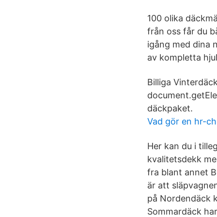
100 olika däckmär
från oss får du b
igång med dina n
av kompletta hjul
Billiga Vinterdäc
document.getElem
däckpaket.
Vad gör en hr-ch
Her kan du i till
kvalitetsdekk me
fra blant annet 
är att släpvagne
på Nordendäck ka
Sommardäck har 