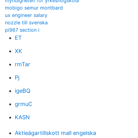
myndigheten for yrkeshogskola
mobigo semur montbard
ux engineer salary
nozzle till svenska
pi967 section i
ET
XK
rmTar
Pj
igeBQ
grmuC
KASN
Aktieägartillskott mall engelska