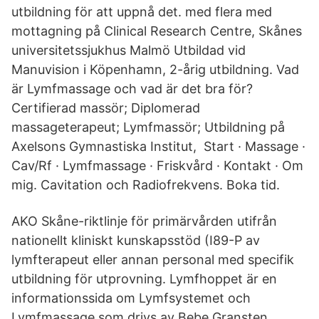
utbildning för att uppnå det. med flera med
mottagning på Clinical Research Centre, Skånes
universitetssjukhus Malmö Utbildad vid
Manuvision i Köpenhamn, 2-årig utbildning. Vad
är Lymfmassage och vad är det bra för?
Certifierad massör; Diplomerad
massageterapeut; Lymfmassör; Utbildning på
Axelsons Gymnastiska Institut, Start · Massage ·
Cav/Rf · Lymfmassage · Friskvård · Kontakt · Om
mig. Cavitation och Radiofrekvens. Boka tid.
AKO Skåne-riktlinje för primärvården utifrån
nationellt kliniskt kunskapsstöd (I89-P av
lymfterapeut eller annan personal med specifik
utbildning för utprovning. Lymfhoppet är en
informationssida om Lymfsystemet och
Lymfmassage som drivs av Bebe Gransten