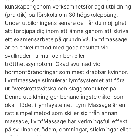
kunskaper genom verksamhetsförlagd utbildning
(praktik) på förskola om 30 högskolepoäng.
Under utbildningens senare del får du möjlighet
att fördjupa dig inom ett ämne genom att skriva
ett examensarbete på grundnivå. Lymfmassage
är en enkel metod med goda resultat vid
svullnader i armar och ben eller
trötthetssymptom. Ökad svullnad vid
hormonförändringar som mest drabbar kvinnor.
Lymfmassage stimulerar lymfsystemet att föra
ut överskottsvätska och slaggprodukter på …
Denna utbildning ger behandlingstekniker som
ökar flödet i lymfsystemet! LymfMassage är en
rätt simpel metod som skiljer sig från annan
massage, LymfMassage har verkningsfull effekt
på svullnader, ödem, domningar, stickningar eller