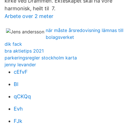
kirke ved Drammen. Ekteskapet skal ha vore
harmonisk, heilt til 7.
Arbete over 2 meter
när måste årsredovisning lämnas till
bolagsverket
dik fack
bra aktietips 2021
parkeringsregler stockholm karta
jenny levander
cEfvF
Bl
qCKQq
Evh
FJk