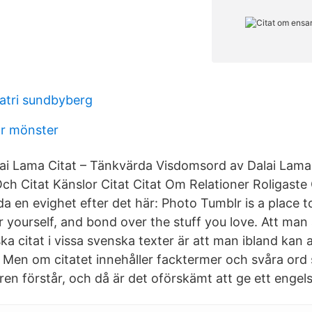
atri sundbyberg
r mönster
alai Lama Citat – Tänkvärda Visdomsord av Dalai Lama
 Citat Känslor Citat Citat Om Relationer Roligaste 
 en evighet efter det här: Photo Tumblr is a place t
r yourself, and bond over the stuff you love. Att man
a citat i vissa svenska texter är att man ibland kan a
 Men om citatet innehåller facktermer och svåra ord s
saren förstår, och då är det oförskämt att ge ett engels