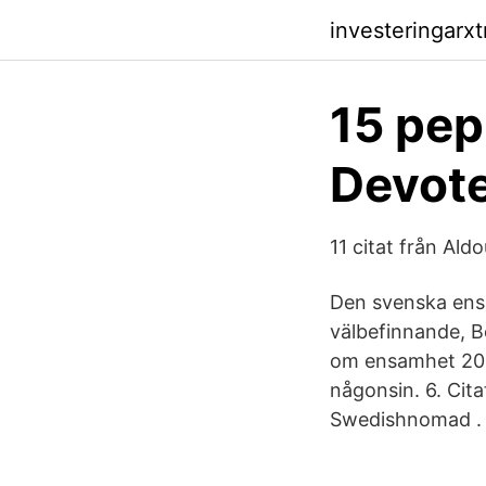
investeringarx
15 pep
Devote
11 citat från Aldo
Den svenska ens
välbefinnande, Be
om ensamhet 202
någonsin. 6. Cita
Swedishnomad .