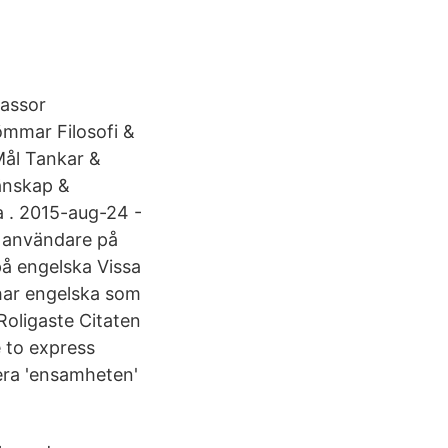
massor
ömmar Filosofi &
Mål Tankar &
änskap &
a . 2015-aug-24 -
6 användare på
 på engelska Vissa
 har engelska som
oligaste Citaten
e to express
lera 'ensamheten'