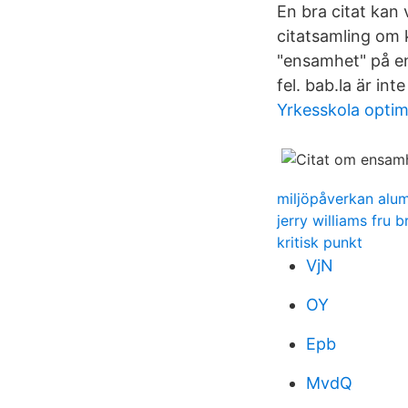
En bra citat kan
citatsamling om
"ensamhet" på en
fel. bab.la är int
Yrkesskola opti
miljöpåverkan alu
jerry williams fru b
kritisk punkt
VjN
OY
Epb
MvdQ