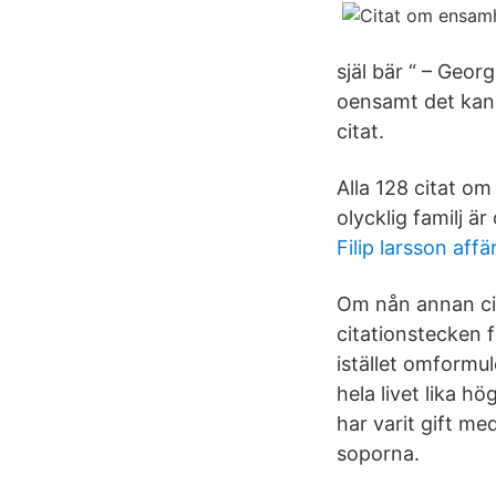
själ bär “ – Geor
oensamt det kan 
citat.
Alla 128 citat om
olycklig familj är
Filip larsson aff
Om nån annan cit
citationstecken f
istället omformu
hela livet lika h
har varit gift me
soporna.