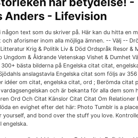
torleken har betydelse! -
 Anders - Lifevision
 i någon text som du skriver på. Här kan du hitta en 
 och aforismer inom alla möjliga ämnen. -- Välj -- Dr
Litteratur Krig & Politik Liv & Död Ordspråk Resor & 
ro Ungdom & Åldrande Vetenskap Vishet & Dumhet V
300+ bästa bilderna på Engelska citat citat, engelsk
jödahls anslagstavla Engelska citat som följs av 35
ler idéer om citat, engelska citat, ord ; Berömda citat
av vardagsengelskan och är bekanta för alla dem som
n Ord Och Citat Känslor Citat Citat Om Relationer R
öda en evighet efter det här: Photo Tumblr is a plac
r yourself, and bond over the stuff you love. Kontrol
ll engelska.