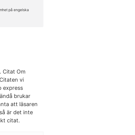
. Citat Om
Citaten vi
o express
 ändå brukar
nta att läsaren
å är det inte
kt citat.