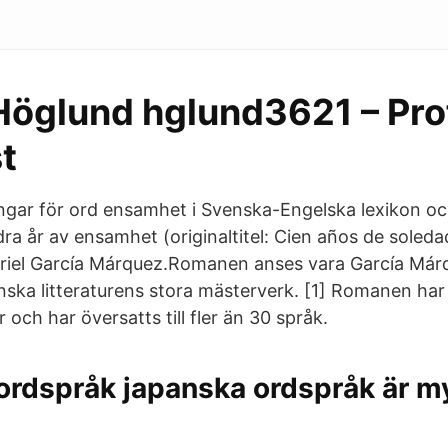
Höglund hglund3621 – Prof
t
ngar för ord ensamhet i Svenska-Engelska lexikon 
a år av ensamhet (originaltitel: Cien años de soled
riel García Márquez.Romanen anses vara García Már
nska litteraturens stora mästerverk. [1] Romanen har 
 och har översatts till fler än 30 språk.
ordspråk japanska ordspråk är m