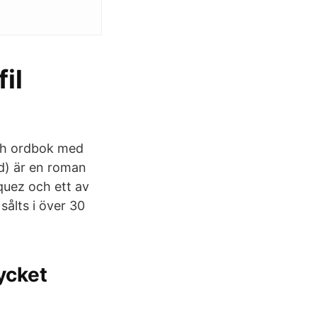
il
och ordbok med
ad) är en roman
quez och ett av
sålts i över 30
ycket