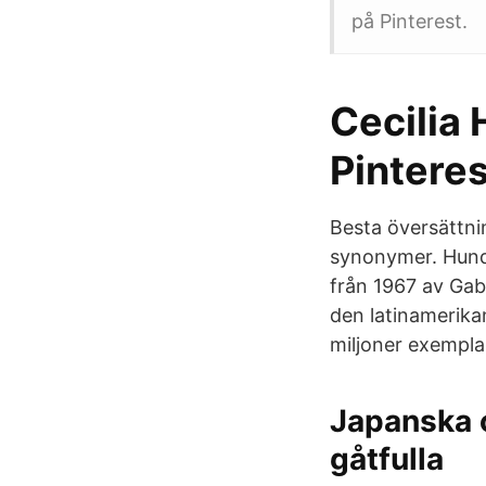
på Pinterest.
Cecilia 
Pinteres
Besta översättni
synonymer. Hundr
från 1967 av Gab
den latinamerika
miljoner exemplar
Japanska 
gåtfulla