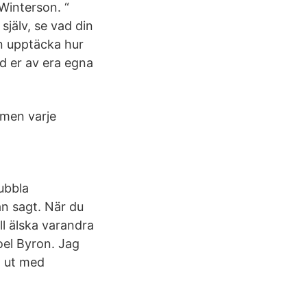
 Winterson. “
själv, se vad din
en upptäcka hur
d er av era egna
 men varje
ubbla
ån sagt. När du
ll älska varandra
oel Byron. Jag
å ut med