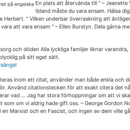
En plats att återvända till “ – Jeanette
Ibland måste du vara ensam. Hälsa dig 
ge Herbert. “ Vilken underbar överraskning att äntlig
vara att vara ensam “ – Ellen Burstyn. Dela gärna me
 sorg och döden Alla lyckliga familjer liknar varandra,
 olycklig på sitt eget sätt.
ärsängel
eras inom ett citat, använder man både enkla och d
ör. Använd citationstecken för att exakt citera det n
lerar vad … Jag har stora förhoppningar om att vi ska
ögt som om vi aldrig hade gift oss. – George Gordon N
d en Marxist och en Fascist, och ingen av dem ville g