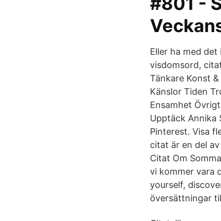
#801 - S
Veckans
Eller ha med det
visdomsord, citat
Tänkare Konst & 
Känslor Tiden T
Ensamhet Övrigt 
Upptäck Annika S
Pinterest. Visa f
citat är en del 
Citat Om Sommare
vi kommer vara d
yourself, discove
översättningar ti