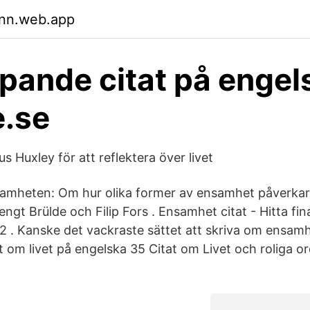
tnn.web.app
pande citat på engel
.se
us Huxley för att reflektera över livet
amheten: Om hur olika former av ensamhet påverkar
ngt Brülde och Filip Fors . Ensamhet citat - Hitta fin
 . Kanske det vackraste sättet att skriva om ensam
t om livet på engelska 35 Citat om Livet och roliga o