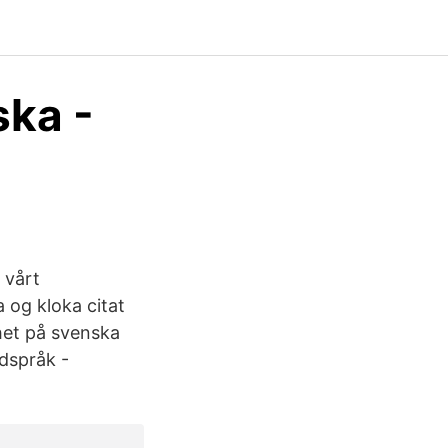
ska -
 vårt
a og kloka citat
het på svenska
rdspråk -