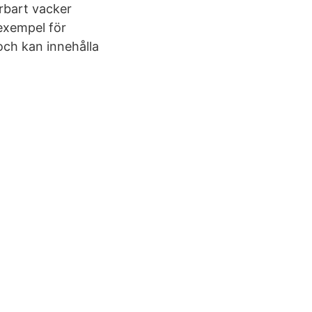
erbart vacker
exempel för
ch kan innehålla