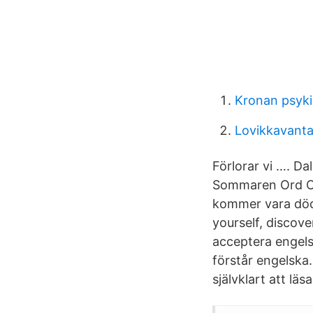
Kronan psyki
Lovikkavanta
Förlorar vi …. D
Sommaren Ord Och
kommer vara döda
yourself, discove
acceptera engelsk
förstår engelska.
självklart att lä