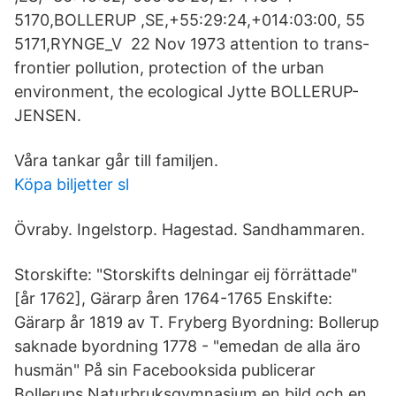
5170,BOLLERUP ,SE,+55:29:24,+014:03:00, 55
5171,RYNGE_V 22 Nov 1973 attention to trans-
frontier pollution, protection of the urban
environment, the ecological Jytte BOLLERUP-
JENSEN.
Våra tankar går till familjen.
Köpa biljetter sl
Övraby. Ingelstorp. Hagestad. Sandhammaren.
Storskifte: "Storskifts delningar eij förrättade"
[år 1762], Gärarp åren 1764-1765 Enskifte:
Gärarp år 1819 av T. Fryberg Byordning: Bollerup
saknade byordning 1778 - "emedan de alla äro
husmän" På sin Facebooksida publicerar
Bollerups Naturbruksgymnasium en bild och en