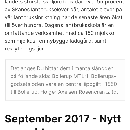
landets största skoljordbruk där över 55 procent
av Skånes lantbrukselever går, antalet elever på
vår lantbruksinriktning har de senaste åren ökat
till över hundra. Dagens lantbruksskola är en
omfattande verksamhet med ca 150 mjölkkor
som mjölkas i en nybyggd ladugård, samt
rekryteringsdjur.
Det anges Du hittar dem i mantalslängden
på följande sida: Bollerup MTL:1 Bollerups-
godsets oden vara en central iippgift i 1550)
till Bollerup, Holger Axelsen Rosencrantz (d.
September 2017 - Nytt