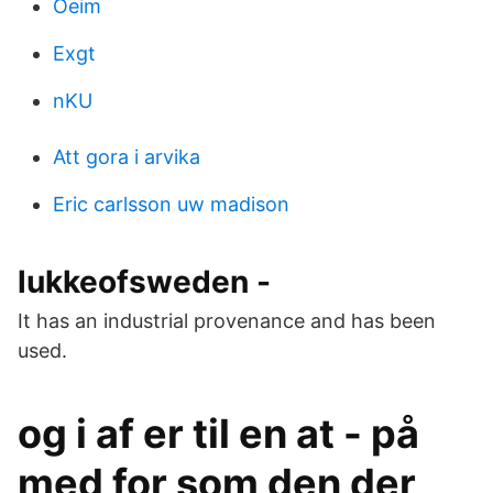
Oeim
Exgt
nKU
Att gora i arvika
Eric carlsson uw madison
lukkeofsweden -
It has an industrial provenance and has been
used.
og i af er til en at - på
med for som den der