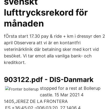
svenskt
lufttrycksrekord för
månaden
fÖrsta start 17.30 pay & ride + km i dressyr den 2
april Observera att vi är en kontantfri
veterinärklinik där betalning sker med kort vid
besöket. Vi tar emot alla vanliga bank- och
kreditkort.
903122.pdf - DIS-Danmark
stopped for a rest at Bollerup
castle. 15 Mar 2021 4
1405,JEREZ DE LA FRONTERA
,ES,+36:45:02,-006:03:20, 27 1406 4