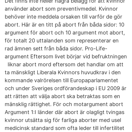
Det finns inte heller några belägg för att kvinnor
använder abort som preventivmedel. Kvinnor
behöver inte meddela orsaken till varför de gör
abort. Här är en titt på abort från båda sidor: 10
argument för abort och 10 argument mot abort,
för totalt 20 uttalanden som representerar en
rad ämnen sett från båda sidor. Pro-Life-
argument Eftersom livet börjar vid befruktningen
liknar abort mord eftersom det handlar om att
ta mänskligt Liberala Kvinnors huvudkrav i den
kommande valrörelsen till Europaparlamentet
och under Sveriges ordförandeskap i EU 2009 är
att rätten att välja abort ska betraktas som en
mänsklig rättighet. För och motargument abort
Argument 1:I länder där abort är olagligt tvingas
kvinnor utsätta sig för farliga aborter med usel
medicinsk standard som ofta leder till infertilitet